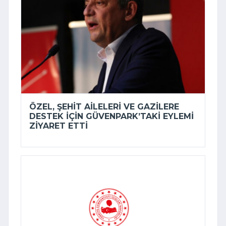
ÖZEL, ŞEHIT AILELERI VE GAZILERE
DESTEK IÇIN GÜVENPARK’TAKI EYLEMI
ZIYARET ETTI