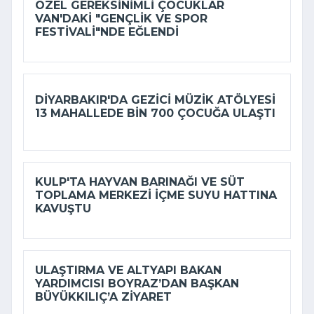
ÖZEL GEREKSINIMLI ÇOCUKLAR
VAN'DAKI "GENÇLIK VE SPOR
FESTIVALI"NDE EĞLENDI
DIYARBAKIR'DA GEZICI MÜZIK ATÖLYESI
13 MAHALLEDE BIN 700 ÇOCUĞA ULAŞTI
KULP'TA HAYVAN BARINAĞI VE SÜT
TOPLAMA MERKEZI IÇME SUYU HATTINA
KAVUŞTU
ULAŞTIRMA VE ALTYAPI BAKAN
YARDIMCISI BOYRAZ’DAN BAŞKAN
BÜYÜKKILIÇ’A ZIYARET