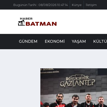
Bugünün Tarihi : 08/08/2026 10:47:14
Künye
İletişim
GÜNDEM
EKONOMI
YAŞAM
KÜLTÜ