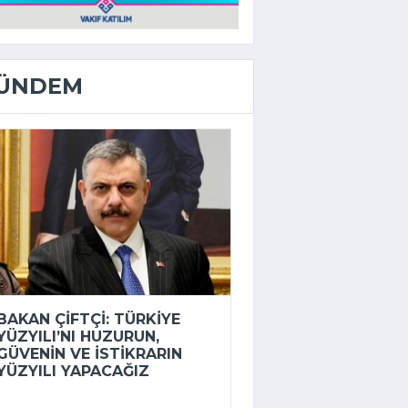
ÜNDEM
BAKAN ÇIFTÇI: TÜRKIYE
YÜZYILI’NI HUZURUN,
GÜVENIN VE ISTIKRARIN
YÜZYILI YAPACAĞIZ