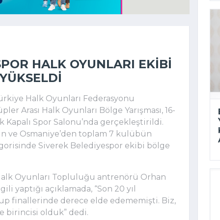
SPOR HALK OYUNLARI EKIBI
 YÜKSELDI
Türkiye Halk Oyunları Federasyonu
pler Arası Halk Oyunları Bölge Yarışması, 16-
k Kapalı Spor Salonu’nda gerçekleştirildi.
ersin ve Osmaniye’den toplam 7 kulübün
orisinde Siverek Belediyespor ekibi bölge
Halk Oyunları Topluluğu antrenörü Orhan
gili yaptığı açıklamada, “Son 20 yıl
grup finallerinde derece elde edememişti. Biz,
ge birincisi olduk” dedi.