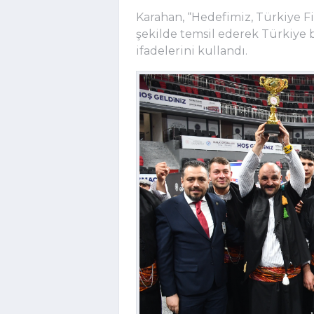
Karahan, “Hedefimiz, Türkiye Fi
şekilde temsil ederek Türkiye b
ifadelerini kullandı.