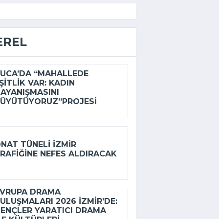
EREL
UCA’DA “MAHALLEDE
ŞITLIK VAR: KADIN
AYANIŞMASINI
ÜYÜTÜYORUZ”PROJESI
NAT TÜNELI İZMIR
RAFIĞINE NEFES ALDIRACAK
VRUPA DRAMA
ULUŞMALARI 2026 İZMIR’DE:
ENÇLER YARATICI DRAMA