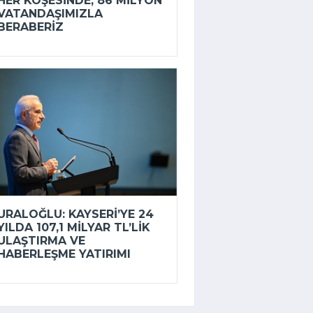
HER KÖŞESINDE, 86 MILYON
VATANDAŞIMIZLA
BERABERIZ
URALOĞLU: KAYSERI’YE 24
YILDA 107,1 MILYAR TL’LIK
ULAŞTIRMA VE
HABERLEŞME YATIRIMI