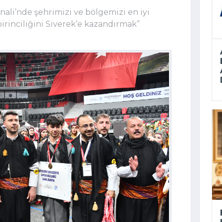
nali’nde şehrimizi ve bölgemizi en iyi
irinciliğini Siverek’e kazandırmak”