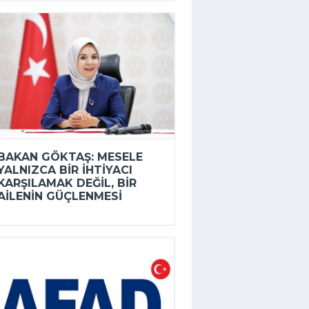
BAKAN GÖKTAŞ: MESELE
YALNIZCA BIR IHTIYACI
KARŞILAMAK DEĞIL, BIR
AILENIN GÜÇLENMESI