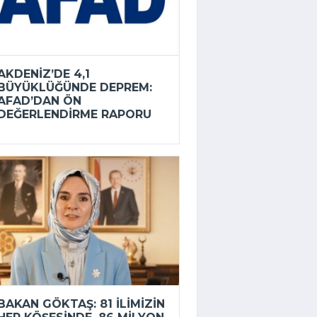
AKDENIZ’DE 4,1
BÜYÜKLÜĞÜNDE DEPREM:
AFAD’DAN ÖN
DEĞERLENDIRME RAPORU
BAKAN GÖKTAŞ: 81 ILIMIZIN