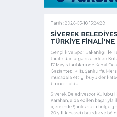
Tarih : 2026-05-18 15:24:28
SIVEREK BELEDIYE
TÜRKIYE FINALI’NE
Gençlik ve Spor Bakanlığı ile 
tarafından organize edilen Kulü
17 Mayıs tarihlerinde Kamil Oca
Gaziantep, Kilis, Şanlıurfa, M
mücadele ettiği büyükler kateg
birincisi oldu.
Siverek Belediyespor Kulübü 
Karahan, elde edilen başarıyla il
içerisinde Şanlıurfa ili bölge 
20 yıllık hasreti bitirdik ve böl