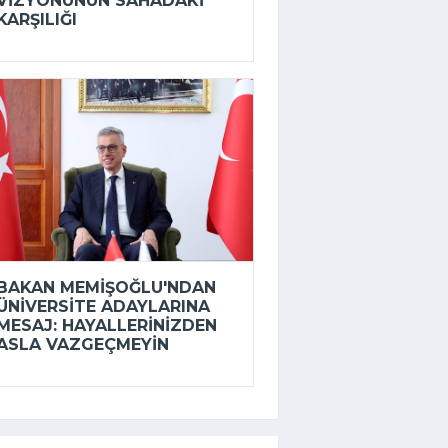
VIZYONUNUN SAHADAKI
KARŞILIĞI
BAKAN MEMIŞOĞLU'NDAN
ÜNIVERSITE ADAYLARINA
MESAJ: HAYALLERINIZDEN
ASLA VAZGEÇMEYIN