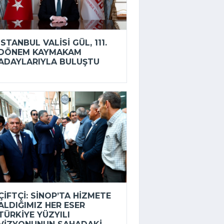
İSTANBUL VALISI GÜL, 111.
DÖNEM KAYMAKAM
ADAYLARIYLA BULUŞTU
ÇIFTÇI: SINOP’TA HIZMETE
ALDIĞIMIZ HER ESER
TÜRKIYE YÜZYILI