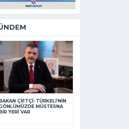
ÜNDEM
BAKAN ÇIFTÇI: TÜRKELI’NIN
GÖNLÜMÜZDE MÜSTESNA
BIR YERI VAR