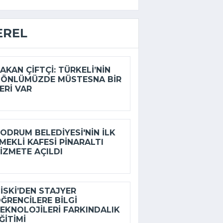
EREL
AKAN ÇIFTÇI: TÜRKELI’NIN
ÖNLÜMÜZDE MÜSTESNA BIR
ERI VAR
ODRUM BELEDIYESI'NIN ILK
MEKLI KAFESI PINARALTI
IZMETE AÇILDI
İSKİ’DEN STAJYER
ĞRENCILERE BILGI
EKNOLOJILERI FARKINDALIK
ĞITIMI