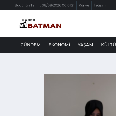
Bugünün Tarihi : 08/08/2026 00:01:21
Künye
İletişim
GÜNDEM
EKONOMI
YAŞAM
KÜLTÜ