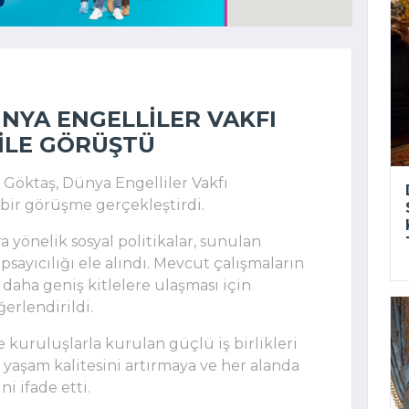
NYA ENGELLILER VAKFI
ILE GÖRÜŞTÜ
ı
Göktaş
, Dünya Engelliler Vakfı
 bir görüşme gerçekleştirdi.
yönelik sosyal politikalar, sunulan
apsayıcılığı ele alındı. Mevcut çalışmaların
daha geniş kitlelere ulaşması için
ğerlendirildi.
kuruluşlarla kurulan güçlü iş birlikleri
 yaşam kalitesini artırmaya ve her alanda
i ifade etti.