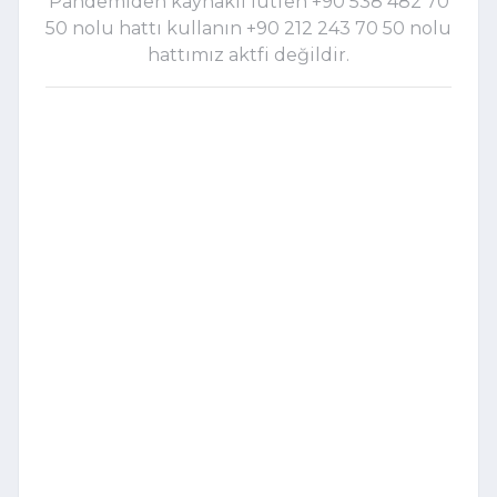
Pandemiden kaynaklı lütfen +90 538 482 70
50 nolu hattı kullanın +90 212 243 70 50 nolu
hattımız aktfi değildir.