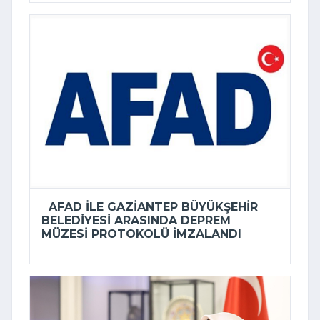
AFAD ILE GAZIANTEP BÜYÜKŞEHIR
BELEDIYESI ARASINDA DEPREM
MÜZESI PROTOKOLÜ IMZALANDI