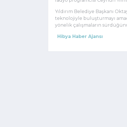
radyo programcısı
Ceyhun Yılm
Yıldırım Belediye Başkanı
Okta
teknolojiyle buluşturmayı amaç
yönelik çalışmaların sürdüğünü 
Hibya Haber Ajansı