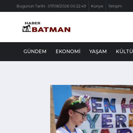
Bugünün Tarihi : 07/08/2026 00:22:49
Künye
İletişim
GÜNDEM
EKONOMI
YAŞAM
KÜLTÜ