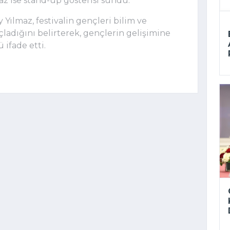
az
ise stand-up gösterisi sundu.
y Yılmaz
, festivalin gençleri bilim ve
ladığını belirterek, gençlerin gelişimine
ifade etti.