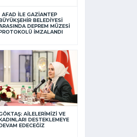
AFAD ILE GAZIANTEP
BÜYÜKŞEHIR BELEDIYESI
ARASINDA DEPREM MÜZESI
PROTOKOLÜ IMZALANDI
GÖKTAŞ: AILELERIMIZI VE
KADINLARI DESTEKLEMEYE
DEVAM EDECEĞIZ