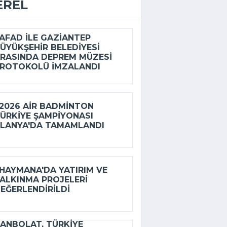
EREL
FAD ILE GAZIANTEP
ÜYÜKŞEHIR BELEDIYESI
RASINDA DEPREM MÜZESI
ROTOKOLÜ IMZALANDI
026 AIR BADMINTON
ÜRKIYE ŞAMPIYONASI
LANYA'DA TAMAMLANDI
AYMANA'DA YATIRIM VE
ALKINMA PROJELERI
EĞERLENDIRILDI
ANBOLAT, TÜRKIYE