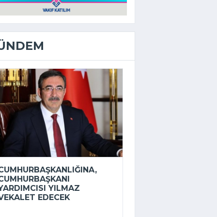
ÜNDEM
CUMHURBAŞKANLIĞINA,
CUMHURBAŞKANI
YARDIMCISI YILMAZ
VEKALET EDECEK