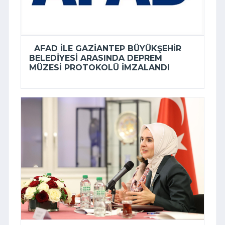
AFAD ILE GAZIANTEP BÜYÜKŞEHIR
BELEDIYESI ARASINDA DEPREM
MÜZESI PROTOKOLÜ IMZALANDI