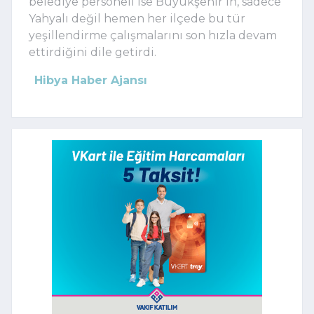
belediye personeli ise Büyükşehir’in, sadece
Yahyalı değil hemen her ilçede bu tür
yeşillendirme çalışmalarını son hızla devam
ettirdiğini dile getirdi.
Hibya Haber Ajansı