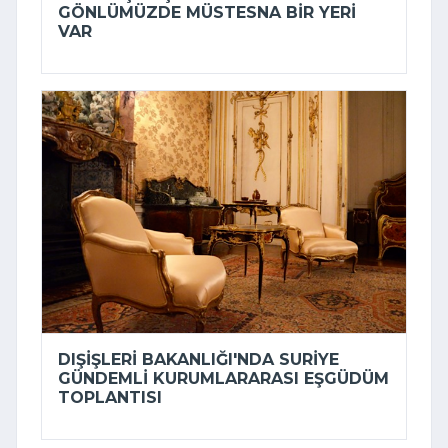
GÖNLÜMÜZDE MÜSTESNA BIR YERI
VAR
DIŞIŞLERI BAKANLIĞI'NDA SURIYE
GÜNDEMLI KURUMLARARASI EŞGÜDÜM
TOPLANTISI