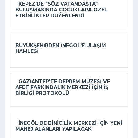
KEPEZ'DE "SÖZ VATANDAŞTA"
BULUŞMASINDA ÇOCUKLARA ÖZEL
ETKINLIKLER DÜZENLENDI
BÜYÜKŞEHIRDEN İNEGÖL'E ULAŞIM
HAMLESI
GAZIANTEP'TE DEPREM MÜZESI VE
AFET FARKINDALIK MERKEZI IÇIN IŞ
BIRLIĞI PROTOKOLÜ
İNEGÖL'DE BINICILIK MERKEZI IÇIN YENI
MANEJ ALANLARI YAPILACAK