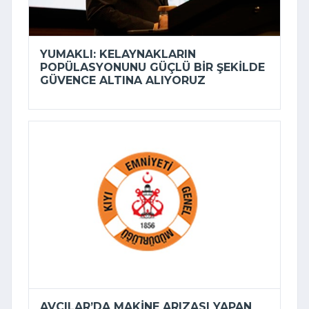
YUMAKLI: KELAYNAKLARIN
POPÜLASYONUNU GÜÇLÜ BIR ŞEKILDE
GÜVENCE ALTINA ALIYORUZ
AVCILAR’DA MAKINE ARIZASI YAPAN