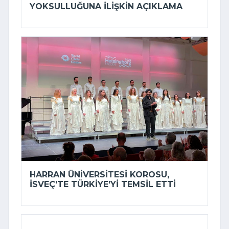
YOKSULLUĞUNA ILIŞKIN AÇIKLAMA
HARRAN ÜNIVERSITESI KOROSU,
İSVEÇ’TE TÜRKIYE’YI TEMSIL ETTI