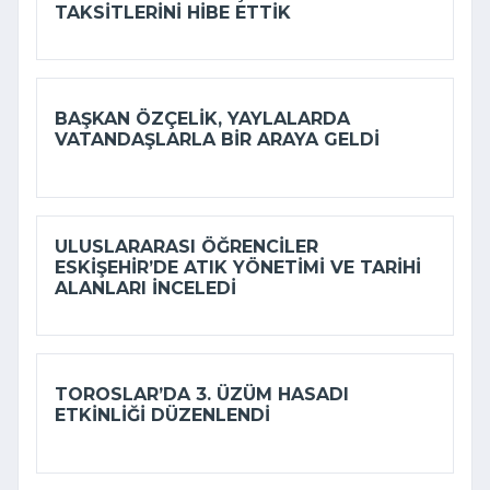
TAKSITLERINI HIBE ETTIK
BAŞKAN ÖZÇELIK, YAYLALARDA
VATANDAŞLARLA BIR ARAYA GELDI
ULUSLARARASI ÖĞRENCILER
ESKIŞEHIR’DE ATIK YÖNETIMI VE TARIHI
ALANLARI INCELEDI
TOROSLAR’DA 3. ÜZÜM HASADI
ETKINLIĞI DÜZENLENDI