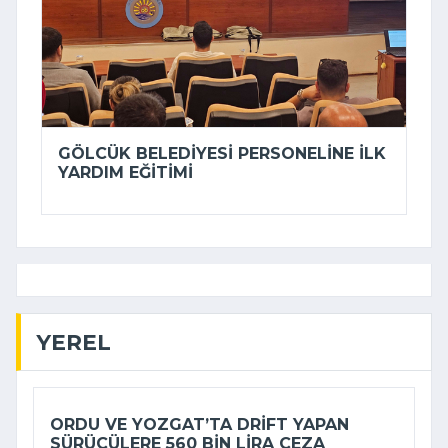
GÖLCÜK BELEDIYESI PERSONELINE ILK
YARDIM EĞITIMI
YEREL
ORDU VE YOZGAT’TA DRIFT YAPAN
SÜRÜCÜLERE 560 BIN LIRA CEZA