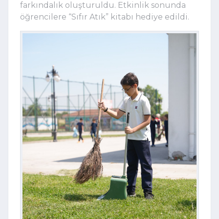
farkındalık oluşturuldu. Etkinlik sonunda
öğrencilere “Sıfır Atık” kitabı hediye edildi.