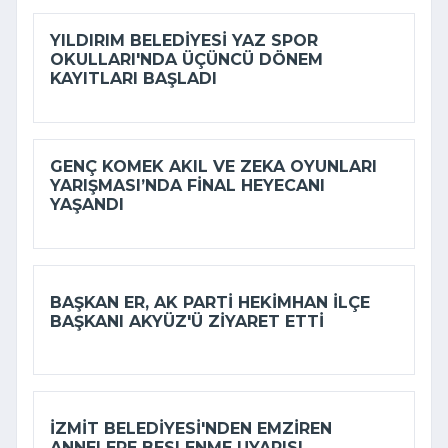
YILDIRIM BELEDIYESI YAZ SPOR
OKULLARI'NDA ÜÇÜNCÜ DÖNEM
KAYITLARI BAŞLADI
GENÇ KOMEK AKIL VE ZEKA OYUNLARI
YARIŞMASI’NDA FINAL HEYECANI
YAŞANDI
BAŞKAN ER, AK PARTI HEKIMHAN İLÇE
BAŞKANI AKYÜZ'Ü ZIYARET ETTI
İZMIT BELEDIYESI'NDEN EMZIREN
ANNELERE BESLENME UYARISI