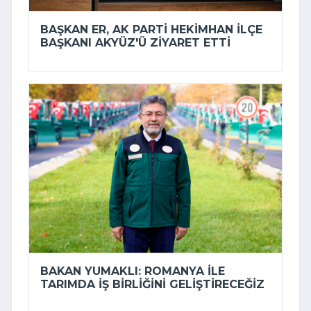
BAŞKAN ER, AK PARTI HEKIMHAN İLÇE
BAŞKANI AKYÜZ'Ü ZIYARET ETTI
BAKAN YUMAKLI: ROMANYA ILE
TARIMDA IŞ BIRLIĞINI GELIŞTIRECEĞIZ