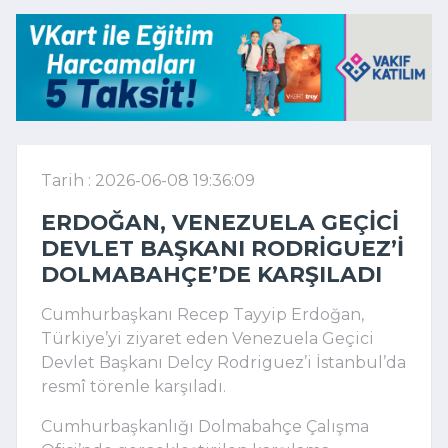
Tarih : 2026-06-08 19:36:09
ERDOĞAN, VENEZUELA GEÇICI
DEVLET BAŞKANI RODRIGUEZ’I
DOLMABAHÇE’DE KARŞILADI
Cumhurbaşkanı Recep Tayyip Erdoğan,
Türkiye’yi ziyaret eden Venezuela Geçici
Devlet Başkanı Delcy Rodriguez’i İstanbul’da
resmî törenle karşıladı.
Cumhurbaşkanlığı Dolmabahçe Çalışma