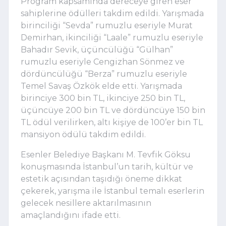
Program kapsamında dereceye giren eser
sahiplerine ödülleri takdim edildi. Yarışmada
birinciliği “Sevda” rumuzlu eseriyle Murat
Demirhan, ikinciliği “Laale” rumuzlu eseriyle
Bahadır Sevik, üçüncülüğü “Gülhan”
rumuzlu eseriyle Cengizhan Sönmez ve
dördüncülüğü “Berza” rumuzlu eseriyle
Temel Savaş Özkök elde etti. Yarışmada
birinciye 300 bin TL, ikinciye 250 bin TL,
üçüncüye 200 bin TL ve dördüncüye 150 bin
TL ödül verilirken, altı kişiye de 100’er bin TL
mansiyon ödülü takdim edildi.
Esenler Belediye Başkanı M. Tevfik Göksu
konuşmasında İstanbul’un tarih, kültür ve
estetik açısından taşıdığı öneme dikkat
çekerek, yarışma ile İstanbul temalı eserlerin
gelecek nesillere aktarılmasının
amaçlandığını ifade etti.