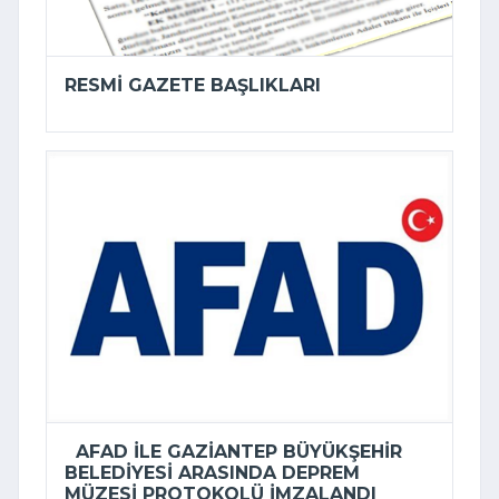
RESMI GAZETE BAŞLIKLARI
AFAD ILE GAZIANTEP BÜYÜKŞEHIR
BELEDIYESI ARASINDA DEPREM
MÜZESI PROTOKOLÜ IMZALANDI