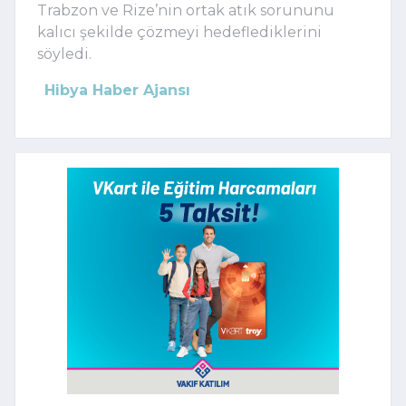
Trabzon ve Rize’nin ortak atık sorununu
kalıcı şekilde çözmeyi hedeflediklerini
söyledi.
Hibya Haber Ajansı