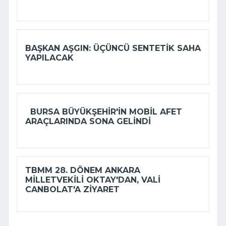
BAŞKAN AŞGIN: ÜÇÜNCÜ SENTETIK SAHA
YAPILACAK
BURSA BÜYÜKŞEHIR'IN MOBIL AFET
ARAÇLARINDA SONA GELINDI
TBMM 28. DÖNEM ANKARA
MILLETVEKILI OKTAY'DAN, VALI
CANBOLAT'A ZIYARET