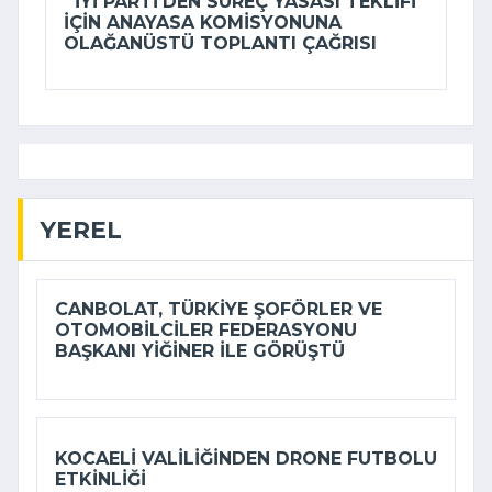
İYİ PARTI'DEN SÜREÇ YASASI TEKLIFI
IÇIN ANAYASA KOMISYONUNA
OLAĞANÜSTÜ TOPLANTI ÇAĞRISI
YEREL
CANBOLAT, TÜRKIYE ŞOFÖRLER VE
OTOMOBILCILER FEDERASYONU
BAŞKANI YIĞINER ILE GÖRÜŞTÜ
KOCAELI VALILIĞINDEN DRONE FUTBOLU
ETKINLIĞI