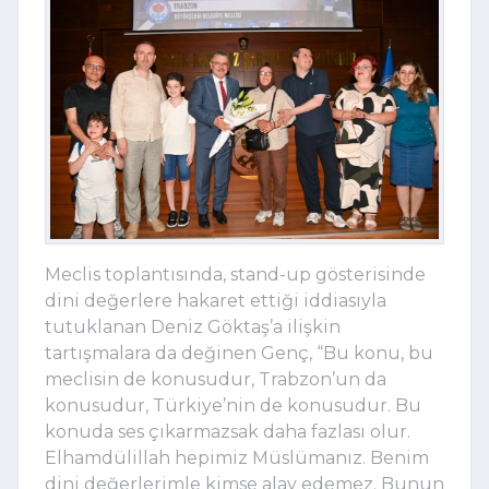
Meclis toplantısında, stand-up gösterisinde
dini değerlere hakaret ettiği iddiasıyla
tutuklanan Deniz Göktaş’a ilişkin
tartışmalara da değinen Genç, “Bu konu, bu
meclisin de konusudur, Trabzon’un da
konusudur, Türkiye’nin de konusudur. Bu
konuda ses çıkarmazsak daha fazlası olur.
Elhamdülillah hepimiz Müslümanız. Benim
dini değerlerimle kimse alay edemez. Bunun