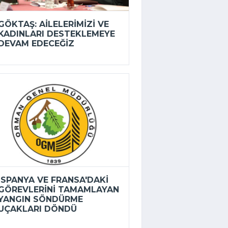
GÖKTAŞ: AILELERIMIZI VE
KADINLARI DESTEKLEMEYE
DEVAM EDECEĞIZ
İSPANYA VE FRANSA'DAKI
GÖREVLERINI TAMAMLAYAN
YANGIN SÖNDÜRME
UÇAKLARI DÖNDÜ