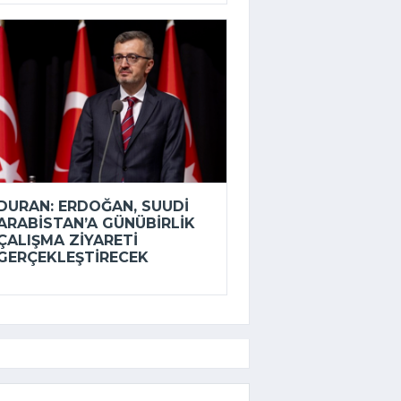
DURAN: ERDOĞAN, SUUDI
ARABISTAN’A GÜNÜBIRLIK
ÇALIŞMA ZIYARETI
GERÇEKLEŞTIRECEK