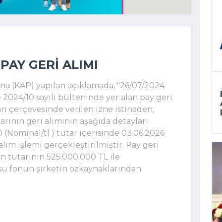
PAY GERI ALIMI
 (KAP) yapılan açıklamada, "
26/07/2024 
 2024/10 sayılı bülteninde yer alan pay geri 
arı çerçevesinde verilen izne istinaden, 
rının geri alımının aşağıda detayları 
0 (Nominal/tl ) tutar içerisinde 03.06.2026 
alım işlemi gerçekleştirilmiştir.
 Pay geri 
on tutarının 525.000.000 TL ile 
su fonun şirketin özkaynaklarından 