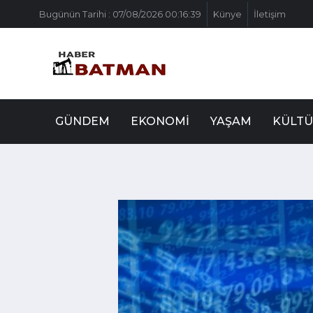
Bugünün Tarihi : 07/08/2026 00:16:39
Künye
İletişim
GÜNDEM
EKONOMI
YAŞAM
KÜLTÜ