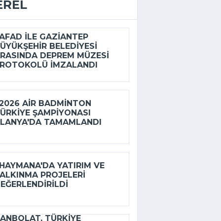
EREL
FAD ILE GAZIANTEP
ÜYÜKŞEHIR BELEDIYESI
RASINDA DEPREM MÜZESI
ROTOKOLÜ IMZALANDI
026 AIR BADMINTON
ÜRKIYE ŞAMPIYONASI
LANYA'DA TAMAMLANDI
AYMANA'DA YATIRIM VE
ALKINMA PROJELERI
EĞERLENDIRILDI
ANBOLAT, TÜRKIYE