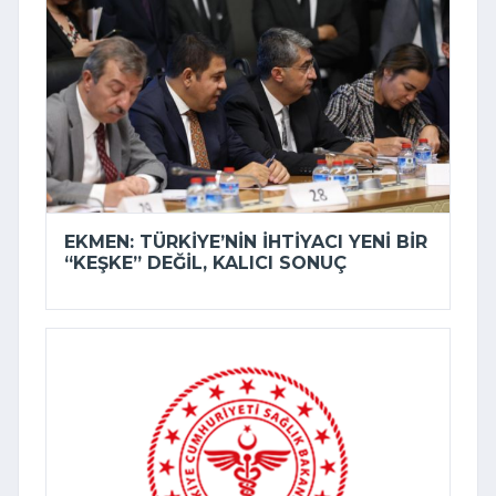
EKMEN: TÜRKIYE’NIN IHTIYACI YENI BIR
“KEŞKE” DEĞIL, KALICI SONUÇ