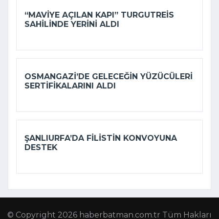
“MAVIYE AÇILAN KAPI” TURGUTREIS
SAHILINDE YERINI ALDI
OSMANGAZI’DE GELECEĞIN YÜZÜCÜLERI
SERTIFIKALARINI ALDI
ŞANLIURFA’DA FILISTIN KONVOYUNA
DESTEK
© Copyright 2026 haberbatman.com.tr Tüm Hakları