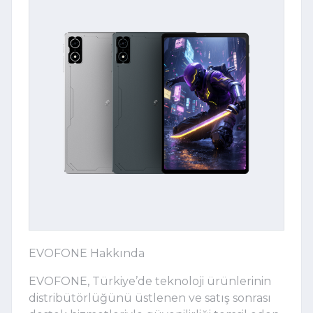
EVOFONE Hakkında
EVOFONE, Türkiye’de teknoloji ürünlerinin
distribütörlüğünü üstlenen ve satış sonrası