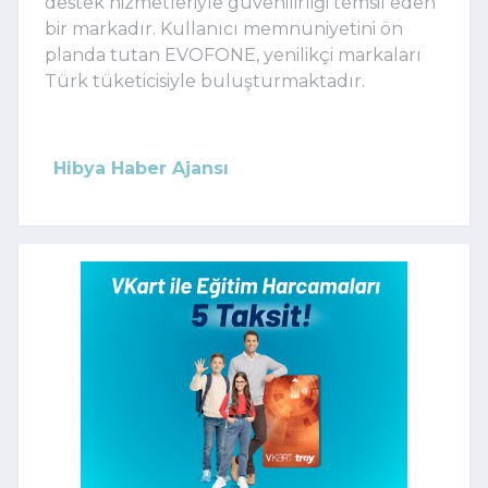
destek hizmetleriyle güvenilirliği temsil eden
bir markadır. Kullanıcı memnuniyetini ön
planda tutan EVOFONE, yenilikçi markaları
Türk tüketicisiyle buluşturmaktadır.
Hibya Haber Ajansı