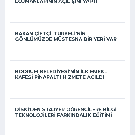
LOJMANLARININ AÇILIŞINI YAPTI
BAKAN ÇIFTÇI: TÜRKELI’NIN
GÖNLÜMÜZDE MÜSTESNA BIR YERI VAR
BODRUM BELEDIYESI'NIN ILK EMEKLI
KAFESI PINARALTI HIZMETE AÇILDI
DİSKİ’DEN STAJYER ÖĞRENCILERE BILGI
TEKNOLOJILERI FARKINDALIK EĞITIMI