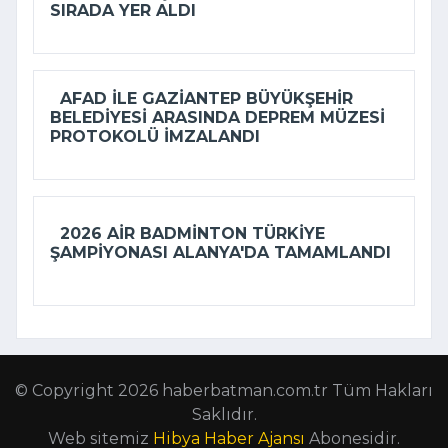
SIRADA YER ALDI
AFAD ILE GAZIANTEP BÜYÜKŞEHIR
BELEDIYESI ARASINDA DEPREM MÜZESI
PROTOKOLÜ IMZALANDI
2026 AIR BADMINTON TÜRKIYE
ŞAMPIYONASI ALANYA'DA TAMAMLANDI
© Copyright 2026 haberbatman.com.tr Tüm Hakları
Saklıdır.
Web sitemiz
Hibya Haber Ajansı
Abonesidir.