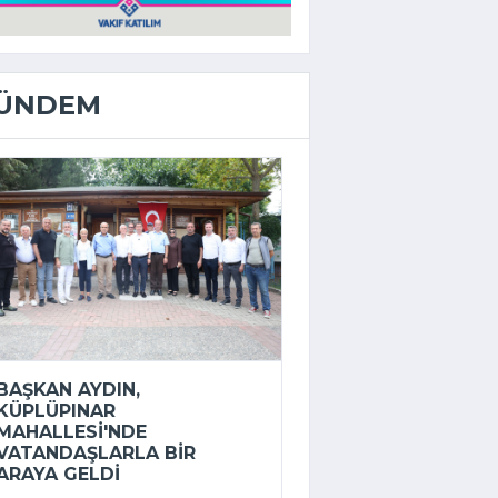
ÜNDEM
BAŞKAN AYDIN,
KÜPLÜPINAR
MAHALLESI'NDE
VATANDAŞLARLA BIR
ARAYA GELDI