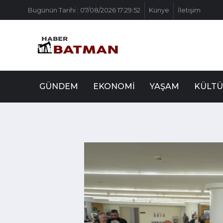
Bugünün Tarihi : 07/08/2026 17:29:52
Künye
İletişim
GÜNDEM
EKONOMI
YAŞAM
KÜLTÜ