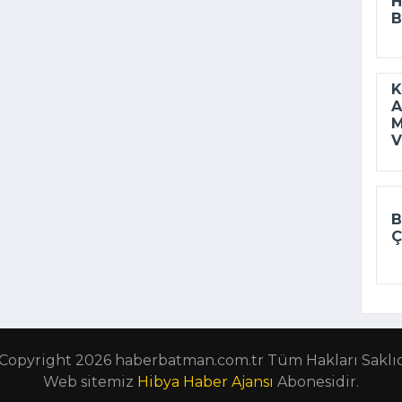
H
B
K
A
M
V
B
Ç
Copyright 2026 haberbatman.com.tr Tüm Hakları Saklıd
Web sitemiz
Hibya Haber Ajansı
Abonesidir.