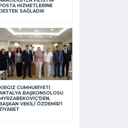
ARACILIĞIYLA FILISTIN
POSTA HIZMETLERINE
DESTEK SAĞLADIK
KIRGIZ CUMHURIYETI
ANTALYA BAŞKONSOLOSU
MYRZABEKOVIÇ'DEN,
BAŞKAN VEKILI ÖZDEMIR’I
ZIYARET