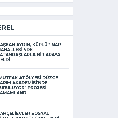
EREL
AŞKAN AYDIN, KÜPLÜPINAR
AHALLESI'NDE
ATANDAŞLARLA BIR ARAYA
ELDI
MUTFAK ATÖLYESI DÜZCE
ARIM AKADEMISI'NDE
URULUYOR" PROJESI
TAMAMLANDI
AHÇELIEVLER SOSYAL