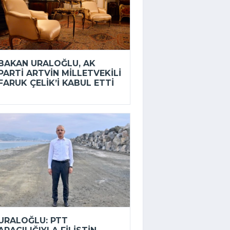
BAKAN URALOĞLU, AK
PARTI ARTVIN MILLETVEKILI
FARUK ÇELIK’I KABUL ETTI
URALOĞLU: PTT