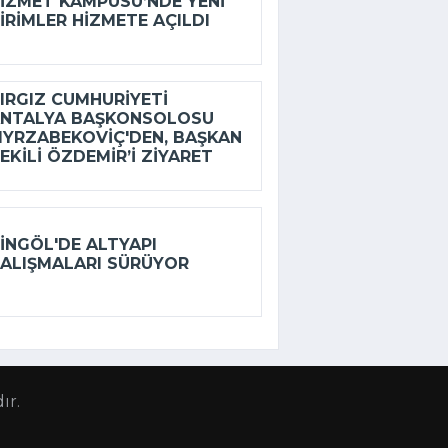
IZMET KAMPÜSÜ’NDE YENI
IRIMLER HIZMETE AÇILDI
IRGIZ CUMHURIYETI
NTALYA BAŞKONSOLOSU
YRZABEKOVIÇ'DEN, BAŞKAN
EKILI ÖZDEMIR’I ZIYARET
INGÖL'DE ALTYAPI
ALIŞMALARI SÜRÜYOR
ır.