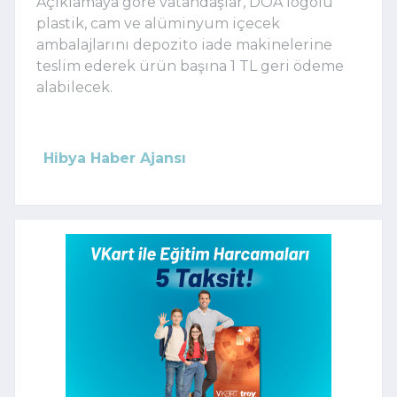
Açıklamaya göre vatandaşlar, DOA logolu
plastik, cam ve alüminyum içecek
ambalajlarını depozito iade makinelerine
teslim ederek ürün başına 1 TL geri ödeme
alabilecek.
Hibya Haber Ajansı