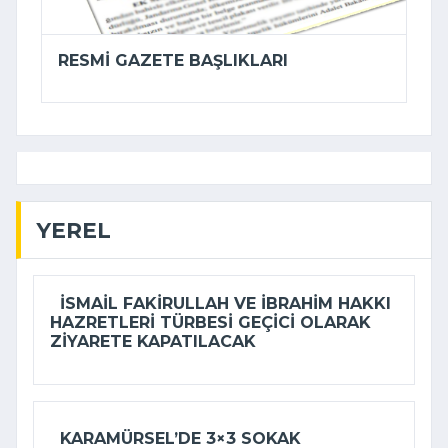
RESMI GAZETE BAŞLIKLARI
YEREL
İSMAIL FAKIRULLAH VE İBRAHIM HAKKI
HAZRETLERI TÜRBESI GEÇICI OLARAK
ZIYARETE KAPATILACAK
KARAMÜRSEL’DE 3×3 SOKAK