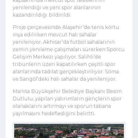
kapsamında mevcut spor tesislerinin
yenilendiği ve yeni spor alanlarının
kazandırıldığı bildirildi.
Proje çerçevesinde Alaşehir’de tenis kortu
inşa edilirken mevcut halı sahalar
yenileniyor. Akhisar’da futbol sahalarının
zemin yenileme çalışmaları sürerken Sporcu
Gelişim Merkezi yapılıyor. Salihli’de
tribünlerin üzeri kapatılırken çeşitli spor
alanlarında tadilat gerçekleştiriliyor. Soma
ve Sarıgöl’deki halı sahalar da yenileniyor.
Manisa Büyükşehir Belediye Başkanı Besim
Dutlulu, yapılan yatırımların gençlerin spor
olanaklarını artırmayı ve sporun tabana
yayılmasını hedeflediğini belirtti.