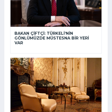
BAKAN ÇIFTÇI: TÜRKELI’NIN
GÖNLÜMÜZDE MÜSTESNA BIR YERI
VAR