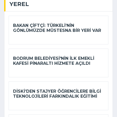
YEREL
BAKAN ÇIFTÇI: TÜRKELI’NIN
GÖNLÜMÜZDE MÜSTESNA BIR YERI VAR
BODRUM BELEDIYESI'NIN ILK EMEKLI
KAFESI PINARALTI HIZMETE AÇILDI
DİSKİ’DEN STAJYER ÖĞRENCILERE BILGI
TEKNOLOJILERI FARKINDALIK EĞITIMI