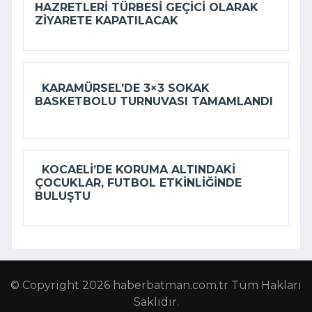
HAZRETLERI TÜRBESI GEÇICI OLARAK
ZIYARETE KAPATILACAK
KARAMÜRSEL’DE 3×3 SOKAK
BASKETBOLU TURNUVASI TAMAMLANDI
KOCAELI’DE KORUMA ALTINDAKI
ÇOCUKLAR, FUTBOL ETKINLIĞINDE
BULUŞTU
© Copyright 2026 haberbatman.com.tr Tüm Hakları
Saklıdır.