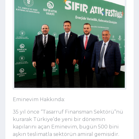
Eminevim Hakkında:
35 yıl önce ‘’Tasarruf Finansman Sektörü’’nü 
kurarak Türkiye’de yeni bir dönemin 
kapılarını açan Eminevim, bugün 500 bini 
aşkın teslimatla sektörün amiral gemisidir. 