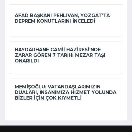
AFAD BAŞKANI PEHLIVAN, YOZGAT’TA
DEPREM KONUTLARINI INCELEDI
HAYDARHANE CAMII HAZIRESI’NDE
ZARAR GÖREN 7 TARIHI MEZAR TAŞI
ONARILDI
MEMIŞOĞLU: VATANDAŞLARIMIZIN
DUALARI, INSANIMIZA HIZMET YOLUNDA
BIZLER IÇIN ÇOK KIYMETLI