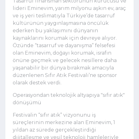
Tasarruf finansman sektörünün kurucusu ve 
lideri Eminevim, yarım milyonu aşkın ev, araç 
ve iş yeri teslimatıyla Türkiye’de tasarruf 
kültürünün yaygınlaşmasına öncülük 
ederken bu yaklaşımını dünyanın 
kaynaklarını korumak için devreye alıyor. 
Özünde “tasarruf ve dayanışma” felsefesi 
olan Eminevim, doğayı korumak, israfın 
önüne geçmek ve gelecek nesillere daha 
yaşanabilir bir dünya bırakmak amacıyla 
düzenlenen Sıfır Atık Festivali’ne sponsor 
olarak destek verdi.
Operasyondan teknolojik altyapıya "sıfır atık"
dönüşümü
Festivalin “sıfır atık” vizyonunu iş 
süreçlerinin merkezine alan Eminevim, 1 
yıldan az sürede gerçekleştirdiği 
dijitalleşme ve yeşil teknoloji hamleleriyle 