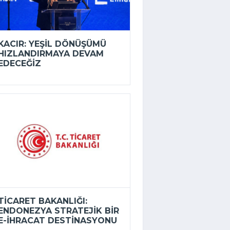
KACIR: YEŞIL DÖNÜŞÜMÜ
HIZLANDIRMAYA DEVAM
EDECEĞIZ
TICARET BAKANLIĞI:
ENDONEZYA STRATEJIK BIR
E-İHRACAT DESTINASYONU