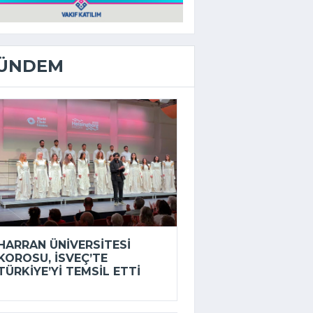
ÜNDEM
HARRAN ÜNIVERSITESI
KOROSU, İSVEÇ’TE
TÜRKIYE’YI TEMSIL ETTI