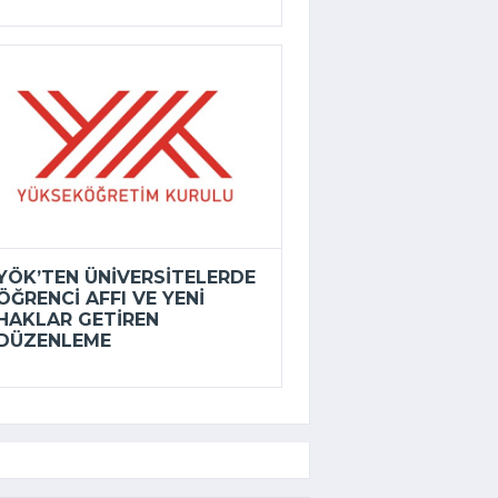
YÖK’TEN ÜNIVERSITELERDE
ÖĞRENCI AFFI VE YENI
HAKLAR GETIREN
DÜZENLEME