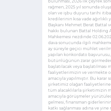
bulunması, 2026 ilk çeyrek son
rağmen, 2025 yıl sonunda olu
olan ve işbu duyuru tarihi itib
kredilerinin kısa vade ağırlıklı
Başkanı Mehmet Berat Battal ve
hakkı bulunan Battal Holding A.
Mahkemesi nezdinde 02.06.2026
dava sonucunda ilgili mahkeme 
ay süreyle geçici mühlet verilm
yapılan konkordato başvurusu, 
bütünlüğünün zarar görmeden k
başlatılacak veya başlatılması
faaliyetlerimizin ve vermekt
amacıyla yapılmıştır. Bu karar s
şirketimiz olağan faaliyetlerin
tüm alacaklılarla şirketimizin 
amacıyla görüşmeler yürütülece
gelmesi, finansman giderlerini
katkı sağlanması adına ve yin