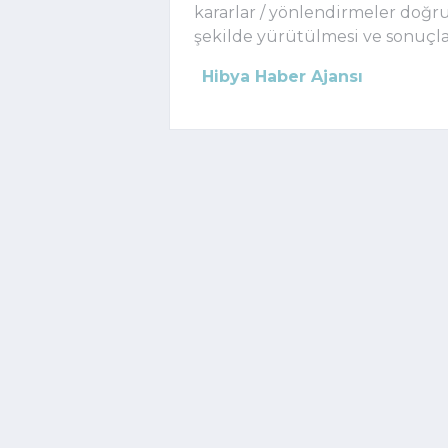
kararlar / yönlendirmeler doğr
şekilde yürütülmesi ve sonuçland
Hibya Haber Ajansı