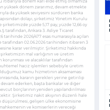
u itibarıyla dönem karı elde etmiş olmamıza
şan yüksek dönem zararımız, devam etmekte
arıyla da yüksek seviyesini sürdüren banka
 yapısından dolayı, şirketimiz Yönetim Kurulu
 şirketimizde yüzde 5,17 pay, yüzde 12,66 oy
Ş tarafından, Ankara 3. Asliye Ticaret
 tarihinde 2026/477 esas numarasıyla açılan
tarafından 02.06.2026 tarihinden itibaren 3
esine karar verilmiştir. Şirketimiz hakkında
şirketimizin mal varlığının ve üretim
orunması ve alacaklılar tarafından
 muhtemel haciz işlemleri sebebiyle üretim
e olduğumuz kamu hizmetinin aksamaması
onrasında, kararın gerekleri yerine getirilip
e devam ederken, başta bankalar ve diğer
mevcut borçlarının yeniden yapılandırılması
ktir. Şirketimiz nakit akışının düzenli hale
n düşürülmesi, gelişen ülke ekonomisine
e mahkemenin ve komiserlerin vereceği