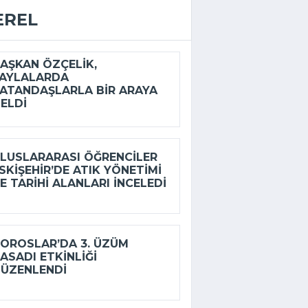
EREL
AŞKAN ÖZÇELIK,
AYLALARDA
ATANDAŞLARLA BIR ARAYA
ELDI
LUSLARARASI ÖĞRENCILER
SKIŞEHIR’DE ATIK YÖNETIMI
E TARIHI ALANLARI INCELEDI
OROSLAR’DA 3. ÜZÜM
ASADI ETKINLIĞI
ÜZENLENDI