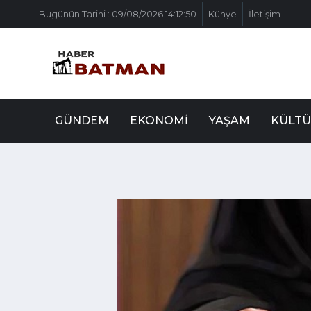
Bugünün Tarihi : 09/08/2026 14:12:50
Künye
İletişim
GÜNDEM
EKONOMI
YAŞAM
KÜLTÜ